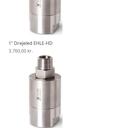
1" Drejeled EHLE-HD
Pris
3.760,00 kr.