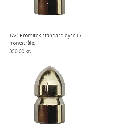
1/2" Promitek standard dyse u/
frontstråle.
Pris
350,00 kr.