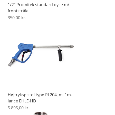
1/2" Promitek standard dyse m/
frontstråle.
Pris
350,00 kr.
Højtrykspistol type RL204, m. 1m.
lance EHLE-HD
Pris
5.895,00 kr.