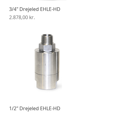
3/4" Drejeled EHLE-HD
Pris
2.878,00 kr.
1/2" Drejeled EHLE-HD
Pris
2.713,00 kr.