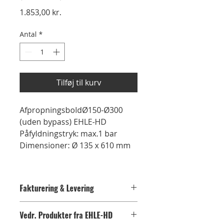
Pris
1.853,00 kr.
Antal
*
Tilføj til kurv
AfpropningsboldØ150-Ø300
(uden bypass) EHLE-HD
Påfyldningstryk: max.1 bar
Dimensioner: Ø 135 x 610 mm
Fakturering & Levering
Når du bestiller varer gennem
Vedr. Produkter fra EHLE-HD
webshoppen kontakter vi dig