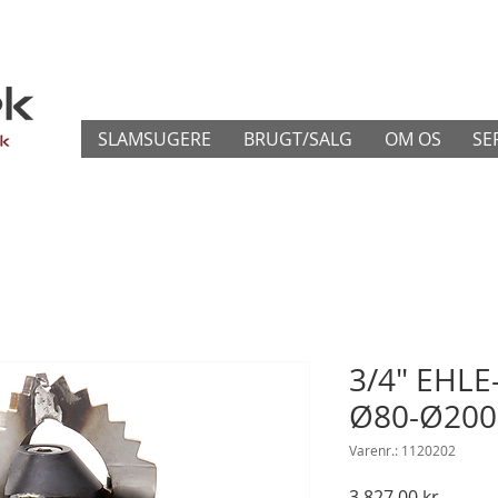
SLAMSUGERE
BRUGT/SALG
OM OS
SE
3/4" EHLE
Ø80-Ø200
Varenr.: 1120202
Pris
3.827,00 kr.