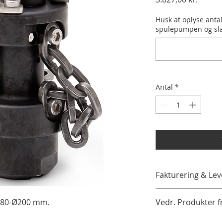
Husk at oplyse antal
spulepumpen og sl
Antal
*
Fakturering & Lev
Når du bestiller 
Ø80-Ø200 mm.
Vedr. Produkter 
kontakter vi dig hur
email, for at aftale
Priser er vejledende