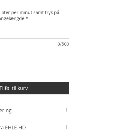
 liter per minut samt tryk på
angelængde
*
0/500
Tilføj til kurv
ering
varer gennem webshoppen
fra EHLE-HD
tigst muligt per telefon eller
 faktureringsdetaljer og levering
, forespørg venligst pris ved