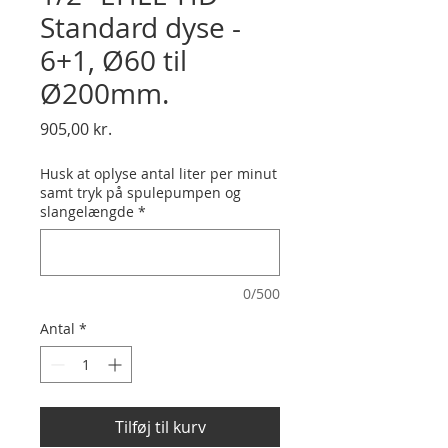
Standard dyse -
6+1, Ø60 til
Ø200mm.
Pris
905,00 kr.
Husk at oplyse antal liter per minut
samt tryk på spulepumpen og
slangelængde
*
0/500
Antal
*
Tilføj til kurv